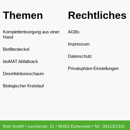
Themen
Rechtliches
Komplettentsorgung aus einer
AGBs
Hand
Impressum
Biofilterdeckel
Datenschutz
bioMAT Abfallsack
Privatsphäre-Einstellungen
Desinfektionsschaum
Biologischer Kreislauf
Kloh GmbH • Lerchenstr. 21 • 85452 Eichenried • Tel.:
08123/1315